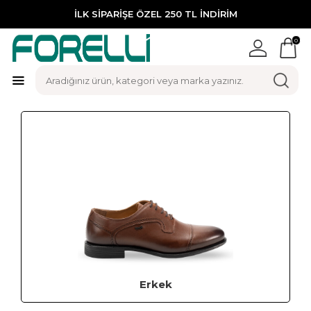
İLK SİPARİŞE ÖZEL 250 TL İNDİRİM
0
Erkek